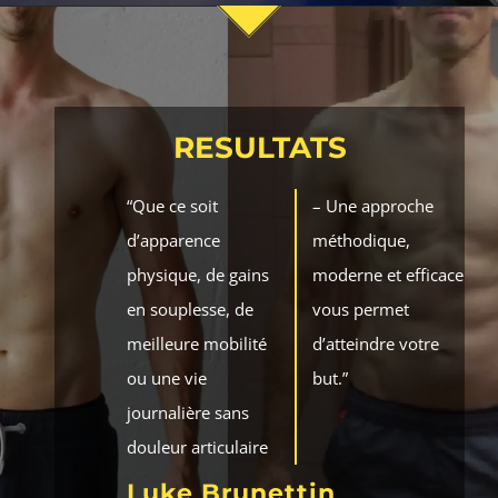
RESULTATS
“Que ce soit
– Une approche
d’apparence
méthodique,
physique, de gains
moderne et efficace
en souplesse, de
vous permet
meilleure mobilité
d’atteindre votre
ou une vie
but.”
journalière sans
douleur articulaire
Luke Brunettin