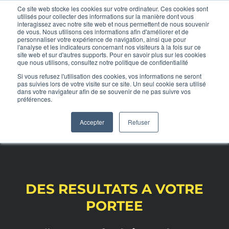
Skip
Ce site web stocke les cookies sur votre ordinateur. Ces cookies sont
utilisés pour collecter des informations sur la manière dont vous
to
interagissez avec notre site web et nous permettent de nous souvenir
de vous. Nous utilisons ces informations afin d'améliorer et de
MENU
content
personnaliser votre expérience de navigation, ainsi que pour
l'analyse et les indicateurs concernant nos visiteurs à la fois sur ce
site web et sur d'autres supports. Pour en savoir plus sur les cookies
RESULTATS & AVIS
que nous utilisons, consultez notre politique de confidentialité
Si vous refusez l'utilisation des cookies, vos informations ne seront
Votre Satisfaction, Notre
pas suivies lors de votre visite sur ce site. Un seul cookie sera utilisé
dans votre navigateur afin de se souvenir de ne pas suivre vos
POURQUOI TOTAL FORCE GYM ?
Objectif
CONTACT
préférences.
Accepter
Refuser
RESULTATS CLIENTS
LA SALLE
DES RESULTATS A VOTRE
ARTICLES
PORTEE