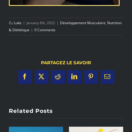
By
Luke
|
January 8th, 2022
|
Développement Musculaire
,
Nutrition
& Diététique
|
0 Comments
PARTAGEZ LE SAVOIR
Facebook
X
Reddit
LinkedIn
Pinterest
Email
Related Posts