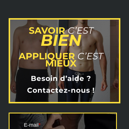
SAVOIR
C’EST
BIEN
APPLIQUER
C’EST
MIEUX
Besoin d’aide ?
Contactez-nous !