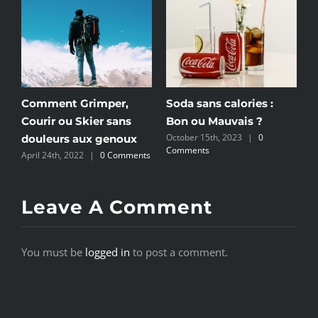
a
Comment Grimper,
Soda sans calories :
D
Courir ou Skier sans
Bon ou Mauvais ?
M
ts
October 15th, 2023
|
0
O
douleurs aux genoux
Comments
C
April 24th, 2022
|
0 Comments
Leave A Comment
You must be
logged in
to post a comment.