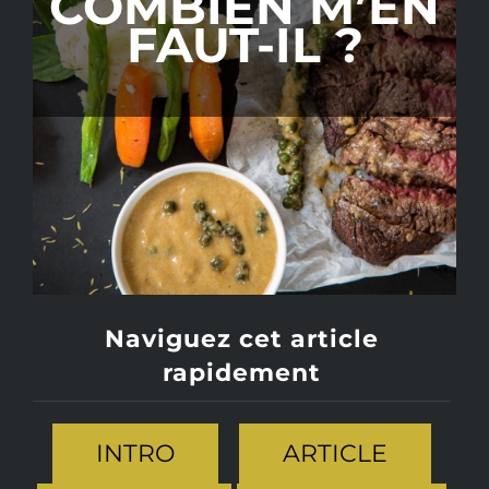
COMBIEN M’EN
COACHING SPORTIF
FAUT-IL ?
Naviguez cet article
rapidement
INTRO
ARTICLE