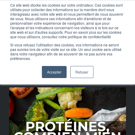
Ce site web stocke les cookies sur votre ordinateur. Ces cookies sont
Skip
utilisés pour collecter des informations sur la manière dont vous
interagissez avec notre site web et nous permettent de nous souvenir
to
de vous. Nous utilisons ces informations afin d'améliorer et de
personnaliser votre expérience de navigation, ainsi que pour
MENU
content
l'analyse et les indicateurs concernant nos visiteurs à la fois sur ce
site web et sur d'autres supports. Pour en savoir plus sur les cookies
Protéines, quelle quantité ?
que nous utilisons, consultez notre politique de confidentialité
Si vous refusez l'utilisation des cookies, vos informations ne seront
pas suivies lors de votre visite sur ce site. Un seul cookie sera utilisé
dans votre navigateur afin de se souvenir de ne pas suivre vos
POURQUOI TOTAL FORCE GYM ?
préférences.
CONTACT
Accepter
Refuser
RESULTATS CLIENTS
LA SALLE
ARTICLES
PROTÉINES,